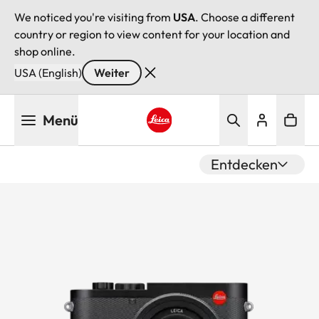
We noticed you're visiting from
USA
. Choose a different
country or region to view content for your location and
shop online.
USA (English)
Weiter
Direkt
Menü
zum
Inhalt
Leica logo - Home
Entdecken