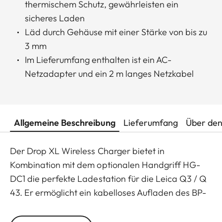
thermischem Schutz, gewährleisten ein
sicheres Laden
Läd durch Gehäuse mit einer Stärke von bis zu
3 mm
Im Lieferumfang enthalten ist ein AC-
Netzadapter und ein 2 m langes Netzkabel
Allgemeine Beschreibung
Lieferumfang
Über den
Der Drop XL Wireless Charger bietet in
Kombination mit dem optionalen Handgriff HG-
DC1 die perfekte Ladestation für die Leica Q3 / Q
43. Er ermöglicht ein kabelloses Aufladen des BP-
SCL6 Akkus in etwa 180 Minuten.