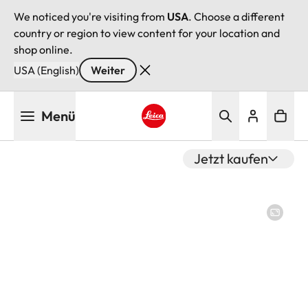
We noticed you're visiting from
USA
. Choose a different
country or region to view content for your location and
shop online.
USA (English)
Weiter
Direkt
Menü
zum
Inhalt
Leica logo - Home
Jetzt kaufen