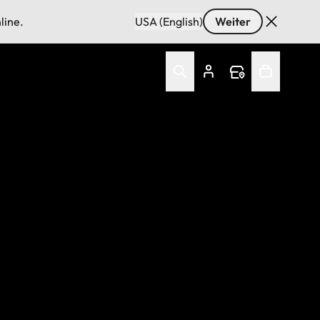
line.
USA (English)
Weiter