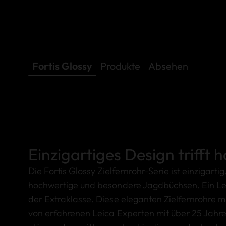
Fortis Glossy
Produkte
Absehen
Einzigartiges Design trifft 
Die Fortis Glossy Zielfernrohr-Serie ist einzigarti
hochwertige und besondere Jagdbüchsen. Ein Leica
der Extraklasse. Diese eleganten Zielfernrohre 
von erfahrenen Leica Experten mit über 25 Jahre