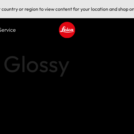
t country or region to view content for your location and shop on
Service
Leica logo - Home
s Glossy