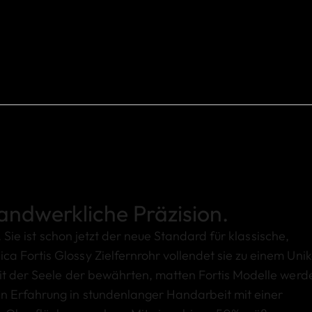
handwerkliche Präzision.
g. Sie ist schon jetzt der neue Standard für klassische,
 Fortis Glossy Zielfernrohr vollendet sie zu einem Unik
mit der Seele der bewährten, matten Fortis Modelle werd
n Erfahrung in stundenlanger Handarbeit mit einer