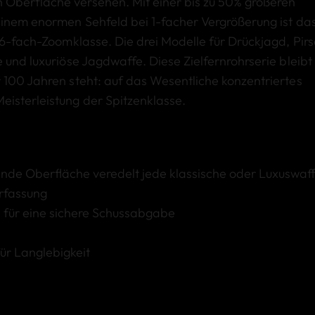
 Oberfläche versehen. Mit einer bis zu 50% größeren
 einem enormen Sehfeld bei 1-facher Vergrößerung ist da
r 6-fach-Zoomklasse. Die drei Modelle für Drückjagd, Pir
 und luxuriöse Jagdwaffe. Diese Zielfernrohrserie bleibt
 100 Jahren steht: auf das Wesentliche konzentriertes
isterleistung der Spitzenklasse.
ende Oberfläche veredelt jede klassische oder Luxuswaf
erfassung
n für eine sichere Schussabgabe
ür Langlebigkeit