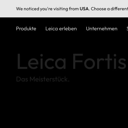
We noticed you're visiting from
USA
. Choose a differen
Direkt
zum
Produkte
Leica erleben
Unternehmen
Inhalt
Leica Forti
Das Meisterstück.