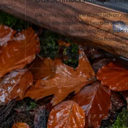
Die Fortis Glossy Serie richtet sich an Jä
individuelle Jagdwaffen besitzen und die
passenden, eleganten und leistungsstark
vollenden wollen. So passt die handpoli
aller Fortis Glossy Modelle perfekt zu d
Brünierungen klassischer Repetier- oder