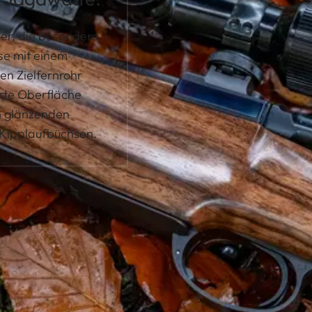
ger, die besondere,
se mit einem
en Zielfernrohr
erte Oberfläche
en glänzenden
 Kipplaufbüchsen.