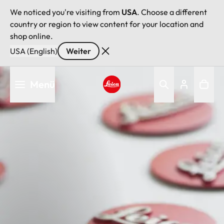
We noticed you're visiting from
USA
. Choose a different
country or region to view content for your location and
shop online.
USA (English)
Weiter
Direkt
Menü
zum
Inhalt
Leica logo - Home