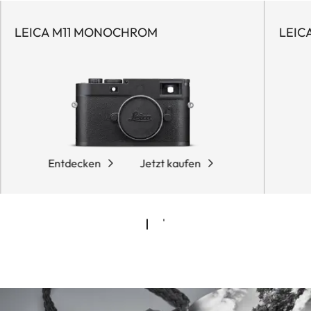
LEICA M11 MONOCHROM
LEIC
Entdecken
Jetzt kaufen