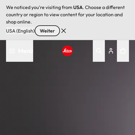
We noticed you're visiting from
USA
. Choose a different
country or region to view content for your location and
shop online.
USA (English)
Weiter
Direkt
Menü
zum
Inhalt
Leica logo - Home