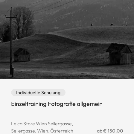
Event category: Individuelle Schulung
Event availability: Available
Individuelle Schulung
Einzeltraining Fotografie allgemein
Event location:
Leica Store Wien Seilergasse,
Event price:
Seilergasse, Wien, Österreich
ab € 150,00