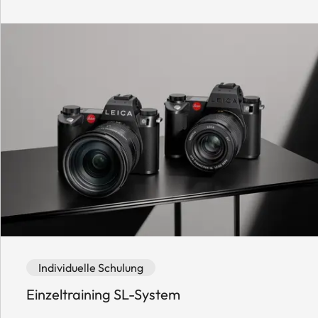
Event category: Individuelle Schulung
Event availability: Available
Individuelle Schulung
Einzeltraining SL-System