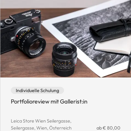
Event category: Individuelle Schulung
Event availability: Available
Individuelle Schulung
Portfolioreview mit Gallerist:in
Event location:
Leica Store Wien Seilergasse,
Event price:
Seilergasse, Wien, Österreich
ab € 80,00