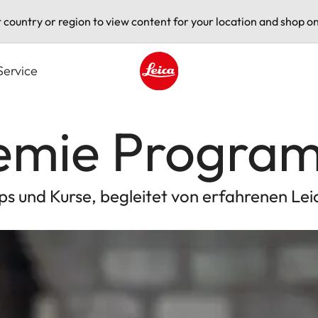
t country or region to view content for your location and shop on
Service
Leica logo - Home
demie Progra
s und Kurse, begleitet von erfahrenen Lei