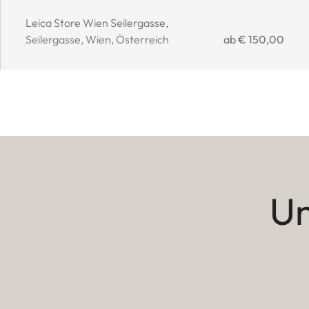
Event location:
Leica Store Wien Seilergasse,
Event price:
Seilergasse, Wien, Österreich
ab € 150,00
Un