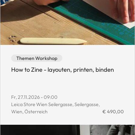
Event category: Themen Workshop
Event availability: Available
Themen Workshop
How to Zine - layouten, printen, binden
Event start date:
Fr, 27.11.2026 - 09:00
Event location:
Leica Store Wien Seilergasse, Seilergasse,
Event price:
Wien, Österreich
€ 490,00