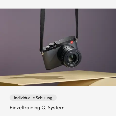
Event category: Individuelle Schulung
Event availability: Available
Individuelle Schulung
Einzeltraining Q-System