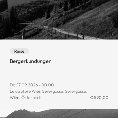
Event category: Reise
Event availability: Available
Reise
Bergerkundungen
Event start date:
Do, 17.09.2026 - 00:00
Event location:
Leica Store Wien Seilergasse, Seilergasse,
Event price:
Wien, Österreich
€ 590,00