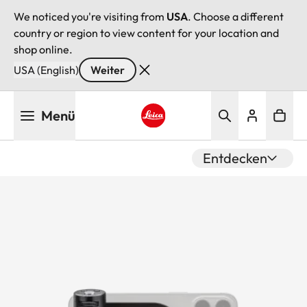
We noticed you're visiting from
USA
. Choose a different
country or region to view content for your location and
shop online.
USA (English)
Weiter
Direkt
Menü
zum
Inhalt
Leica logo - Home
Entdecken