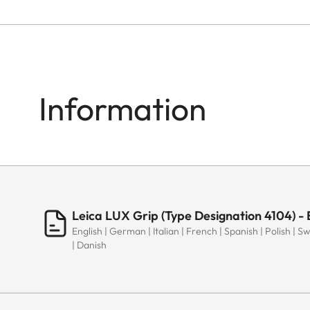
Information
Leica LUX Grip (Type Designation 4104) -
English | German | Italian | French | Spanish | Polish | 
| Danish