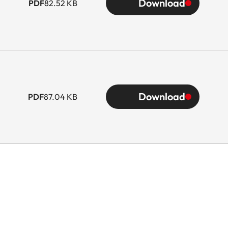
Download
PDF
82.52 KB
Download
PDF
87.04 KB