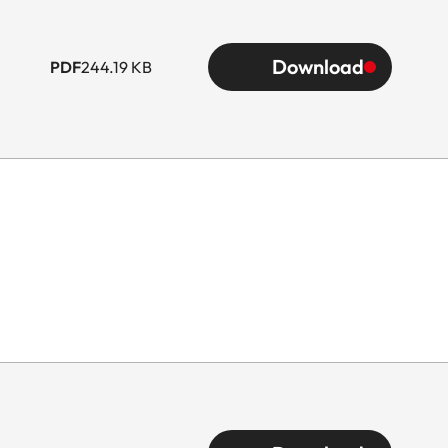
Download
PDF
244.19 KB