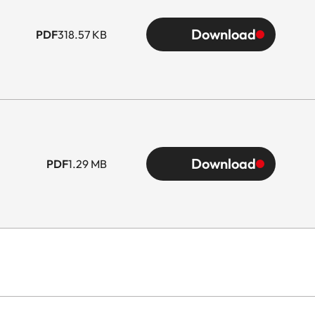
Download
PDF
318.57 KB
Download
PDF
1.29 MB