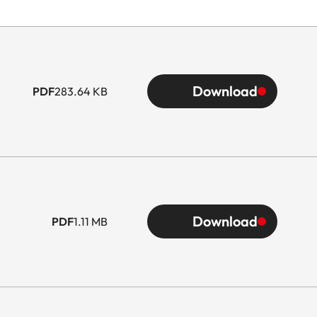
Download
PDF
283.64 KB
Download
PDF
1.11 MB