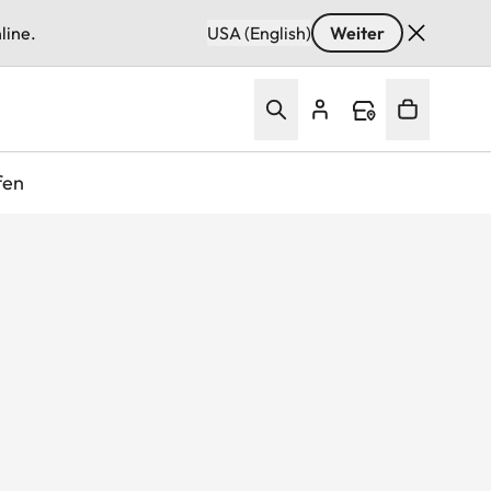
line.
USA (English)
Weiter
fen