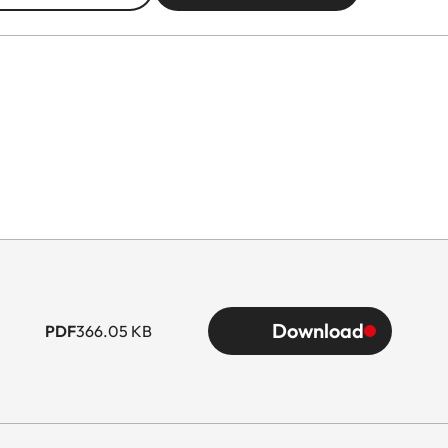
Download
PDF
366.05 KB