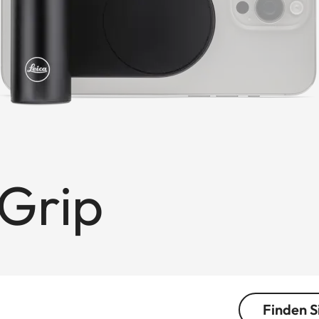
 Grip
Finden S