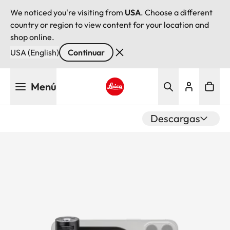
We noticed you're visiting from
USA
. Choose a different
country or region to view content for your location and
shop online.
USA (English)
Continuar
Pasar
Menú
al
contenido
Leica logo - Home
principal
Descargas