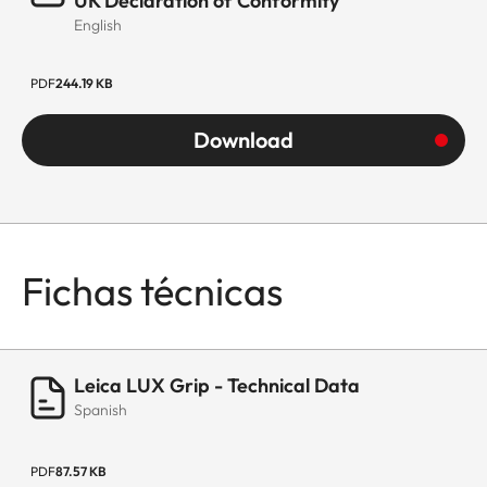
UK Declaration of Conformity
English
PDF
244.19 KB
Download
Fichas técnicas
Leica LUX Grip - Technical Data
Spanish
PDF
87.57 KB