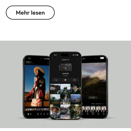
alle APO-Optiken von Leica, die Spitze des
technisch Machbaren anführt. Die
Mehr lesen
Standardbrennweite von 43 mm entspricht der
Wahrnehmung des menschlichen Auges. Damit ist
die Q3 43 geradezu prädestiniert für die Street-,
Reise- sowie Event-Fotografie und besonders
ausdrucksstarke Porträts. Ganz natürlich und
intuitiv fügt sie sich in den kreativen Alltag ein, lässt
sich nahtlos mit der Leica FOTOS App verbinden
und ermöglicht vor allem eines: einfaches
Fotografieren, um einzigartige Momente in
atemberaubender Qualität festzuhalten.