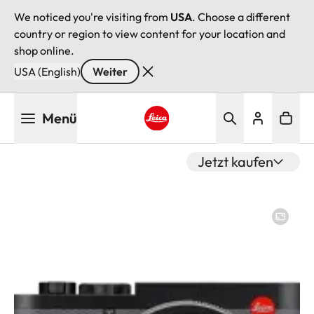
We noticed you're visiting from
USA
. Choose a different
country or region to view content for your location and
shop online.
USA (English)
Weiter
Direkt
Menü
zum
Inhalt
Leica logo - Home
Jetzt kaufen