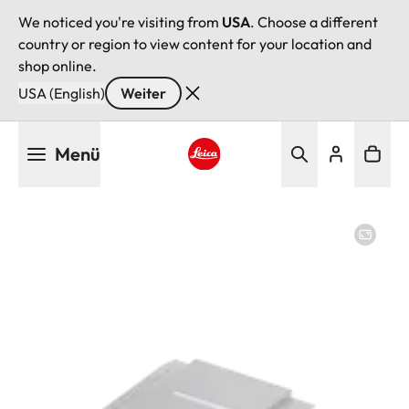
We noticed you're visiting from
USA
. Choose a different
country or region to view content for your location and
shop online.
USA (English)
Weiter
Direkt
Menü
zum
Inhalt
Leica logo - Home