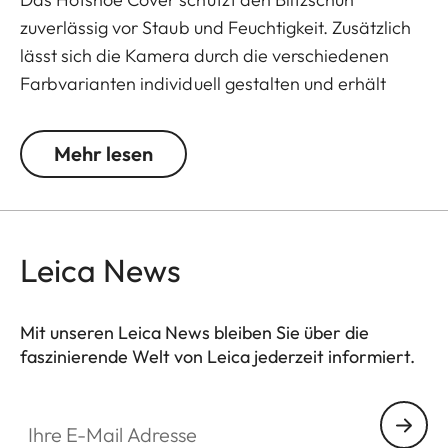
zuverlässig vor Staub und Feuchtigkeit. Zusätzlich
lässt sich die Kamera durch die verschiedenen
Farbvarianten individuell gestalten und erhält
dadurch einen einzigartigen Look.
Mehr lesen
Das Kamera-Zubehör der Leica Q3 bietet eine
Reihe von Farboptionen und kann beliebig
kombiniert werden. Diese umfassen:
Leica News
- Daumenstütze
- Hotshoe Cover
- Soft Release Button
Mit unseren Leica News bleiben Sie über die
- Gegenlichtblende, rund
faszinierende Welt von Leica jederzeit informiert.
- Objektivdeckel
Ihre E-Mail Adresse
Die Zubehörteile sind in drei Ausführungen