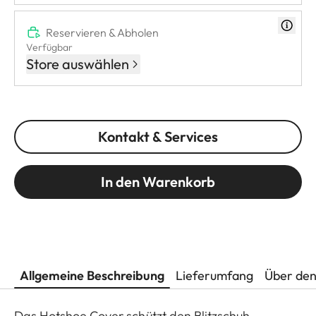
Reservieren & Abholen
Verfügbar
Store auswählen
Kontakt & Services
In den Warenkorb
Allgemeine Beschreibung
Lieferumfang
Über den
Das Hotshoe Cover schützt den Blitzschuh