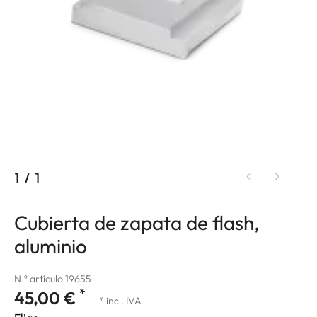
1
/
1
Cubierta de zapata de flash,
aluminio
N.º artículo 19655
*
45,00 €
* incl. IVA