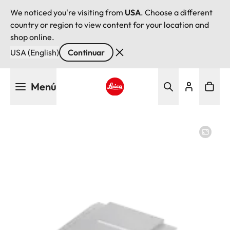
We noticed you're visiting from
USA
. Choose a different
country or region to view content for your location and
shop online.
USA (English)
Continuar
Pasar
Menú
al
contenido
Leica logo - Home
principal