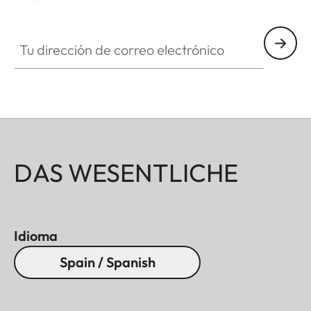
- Parasol redondo
Tu dirección de correo electrónico
- Tapa del objetivo
Todos estos accesorios están disponibles en tres
acabados: aluminio, anodizado negro o
anodizado plata, así como bronce pulido
DAS WESENTLICHE
Idioma
Spain / Spanish