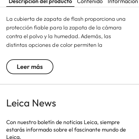
Descripción del producto
Contenido
Información 
La cubierta de zapata de flash proporciona una
protección fiable para la zapata de la cámara
contra el polvo y la humedad. Además, las
distintas opciones de color permiten la
personalización y confieren a la cámara un
aspecto único y personalizado.
Leer más
Los accesorios de la cámara Leica Q3 ofrecen
diversas opciones de color y pueden mezclarse y
combinarse según las preferencias personales.
Leica News
Entre ellos se incluyen:
- Soporte para el pulgar
Con nuestro boletín de noticias Leica, siempre
- Tapa de la zapata
estarás informado sobre el fascinante mundo de
Leica.
- Botón de liberación suave