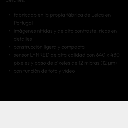
fabricado en la propia fábrica de Leica en
Portugal
imágenes nítidas y de alto contraste, ricas en
detalles
construcción ligera y compacta
sensor LYNRED de alta calidad con 640 x 480
píxeles y paso de píxeles de 12 micras (12 μm)
con función de foto y vídeo