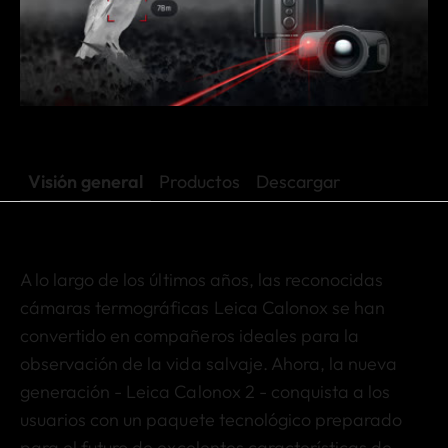
Visión general
Productos
Descargar
A lo largo de los últimos años, las reconocidas
cámaras termográficas Leica Calonox se han
convertido en compañeros ideales para la
observación de la vida salvaje. Ahora, la nueva
generación - Leica Calonox 2 - conquista a los
usuarios con un paquete tecnológico preparado
para el futuro de excelentes características de