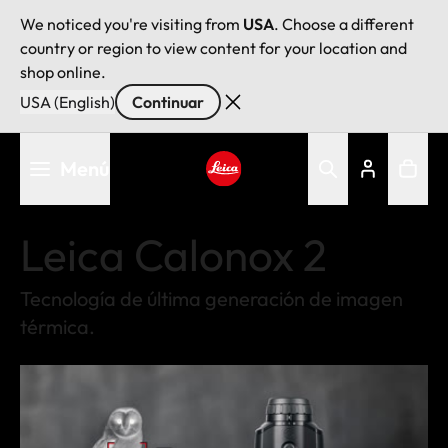
We noticed you're visiting from
USA
. Choose a different
country or region to view content for your location and
shop online.
USA (English)
Continuar
Pasar
Menú
al
contenido
Leica logo - Home
principal
Leica Calonox 2
Tecnología de última generación de imagen
térmica.