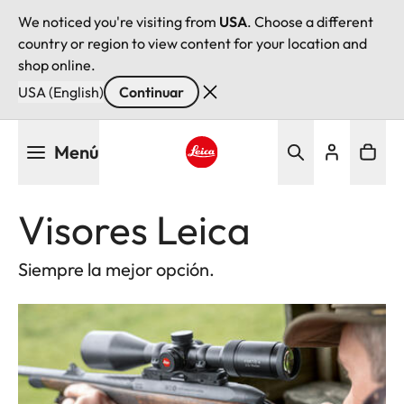
We noticed you're visiting from
USA
. Choose a different
country or region to view content for your location and
shop online.
USA (English)
Continuar
Pasar
Menú
al
contenido
Leica logo - Home
principal
Visores Leica
Siempre la mejor opción.