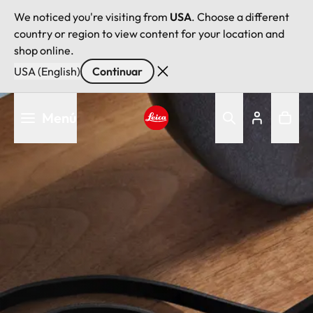
We noticed you're visiting from
USA
. Choose a different
country or region to view content for your location and
shop online.
USA (English)
Continuar
Pasar
Menú
al
contenido
Leica logo - Home
principal