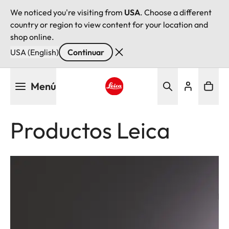
We noticed you're visiting from
USA
. Choose a different
country or region to view content for your location and
shop online.
USA (English)
Continuar
Pasar
Menú
al
contenido
Leica logo - Home
principal
Productos Leica