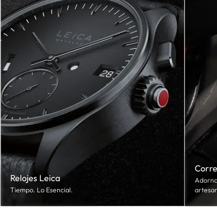
Corr
Relojes Leica
Adorna 
Tiempo. Lo Esencial.
artesan