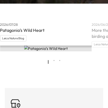
2026/07/28
2026/06/
Patagonia’s Wild Heart
More th
birding 
Leica Nature Blog
Leica Natu