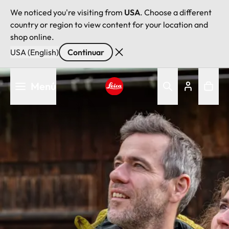
We noticed you're visiting from
USA
. Choose a different
country or region to view content for your location and
shop online.
USA (English)
Continuar
Pasar
Menú
al
contenido
Leica logo - Home
principal