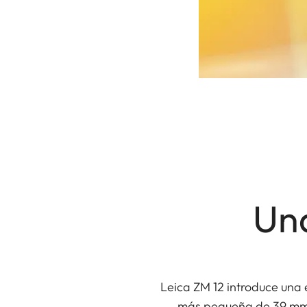
Una
Leica ZM 12 introduce una 
más pequeña de 39 mm. C