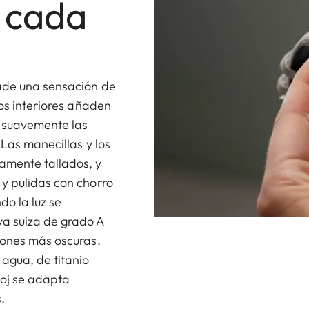
 cada
ñade una sensación de
cos interiores añaden
 suavemente las
 Las manecillas y los
amente tallados, y
y pulidas con chorro
do la luz se
a suiza de grado A
iones más oscuras.
 agua, de titanio
loj se adapta
.