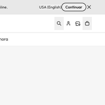
line.
USA (English)
Continuar
hora