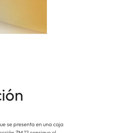
ción
que se presenta en una caja
ección ZM 12 consigue el