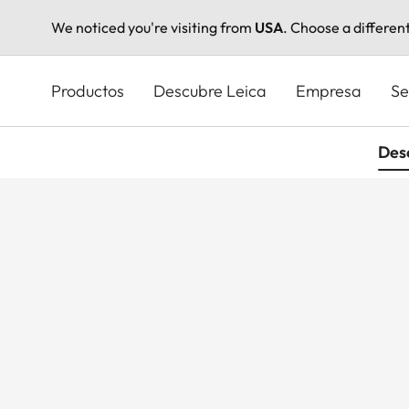
We noticed you're visiting from
USA
. Choose a differen
Pasar
al
Productos
Descubre Leica
Empresa
Se
contenido
principal
Des