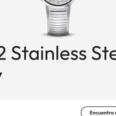
 Stainless St
y
Encuentra 