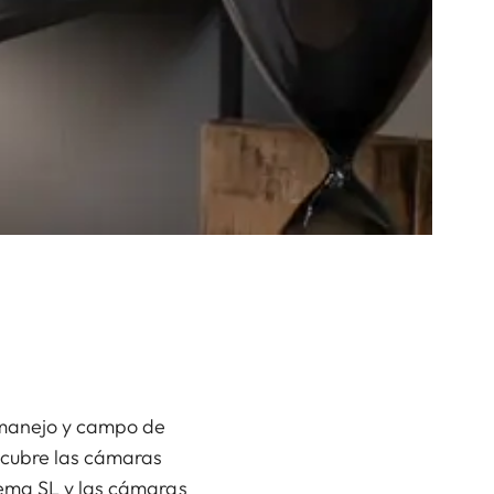
 manejo y campo de
escubre las cámaras
tema SL y las cámaras