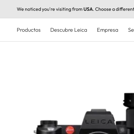
We noticed you're visiting from
USA
. Choose a differen
Pasar
al
Productos
Descubre Leica
Empresa
Se
contenido
principal