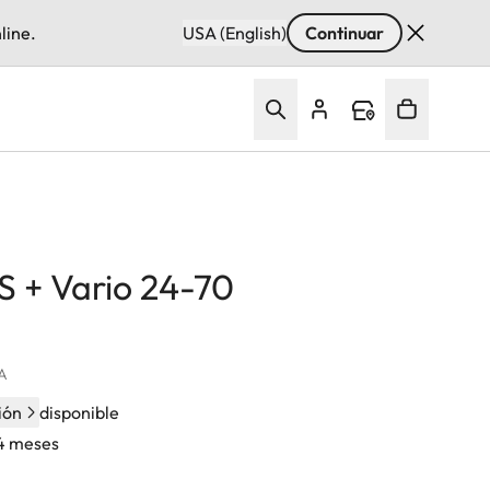
line.
USA (English)
Continuar
S + Vario 24-70
VA
ión
disponible
24 meses