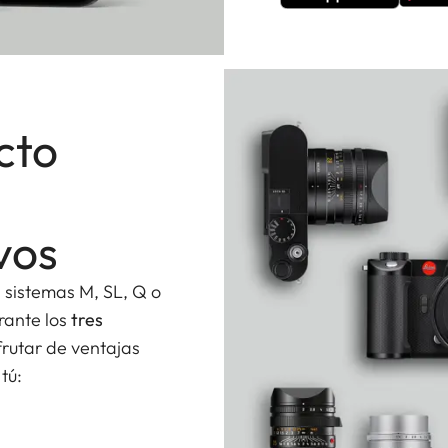
cto
vos
s sistemas M, SL, Q o
urante los
tres
frutar de ventajas
tú: