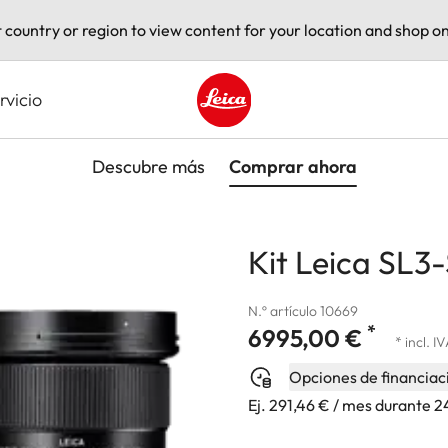
t country or region to view content for your location and shop on
rvicio
Leica logo - Home
Descubre más
Comprar ahora
Kit Leica SL3-
N.º artículo 10669
*
6995,00 €
* incl. I
Opciones de financiac
Ej. 291,46 € / mes durante 