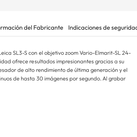
ormación del Fabricante
Indicaciones de segurida
eica SL3-S con el objetivo zoom Vario-Elmarit-SL 24-
idad ofrece resultados impresionantes gracias a su
sador de alto rendimiento de última generación y el
tinuos de hasta 30 imágenes por segundo. Al grabar
 garantiza la máxima flexibilidad y un manejo
a lograr un flujo de trabajo óptimo. También cabe
oneta Leica L, que la convierten en la herramienta
deo exigentes. En combinación con el objetivo zoom
un amplio espectro de distancias focales, ya sea
e reportajes y paisajes, gracias a una gran