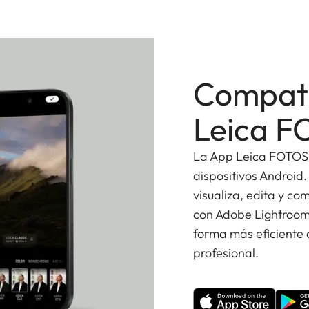
nte con elementos asféricos.
Compati
Leica 
La App Leica FOTOS e
dispositivos Android.
visualiza, edita y co
con Adobe Lightroom 
forma más eficiente c
profesional.