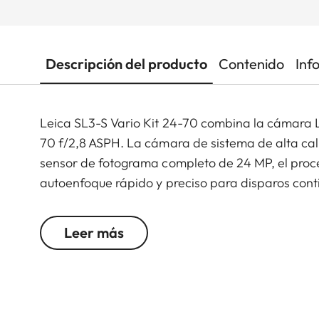
Descripción del producto
Contenido
Inf
Leica SL3-S Vario Kit 24-70 combina la cámara L
70 f/2,8 ASPH. La cámara de sistema de alta cal
sensor de fotograma completo de 24 MP, el proce
autoenfoque rápido y preciso para disparos con
vídeos, la función de grabación Open Gate en 6K
intuitivo y ofrece una conectividad perfecta par
Leer más
destacar la gran variedad de interfaces y la bay
perfecta para producciones fotográficas y de ví
compacto, podrás disfrutar de una solución para 
para realizar retratos o bien para la fotografía d