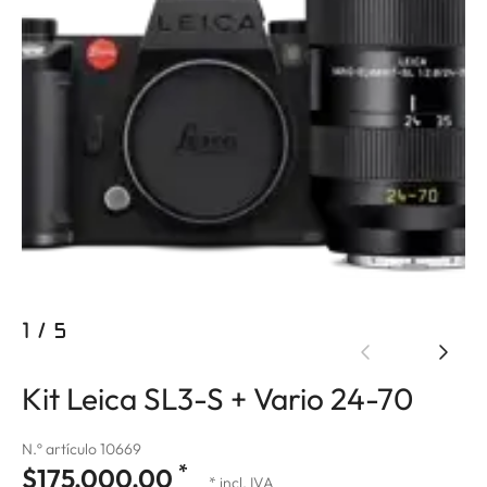
1
/
5
Kit Leica SL3-S + Vario 24-70
N.º artículo 10669
*
$175,000.00
* incl. IVA