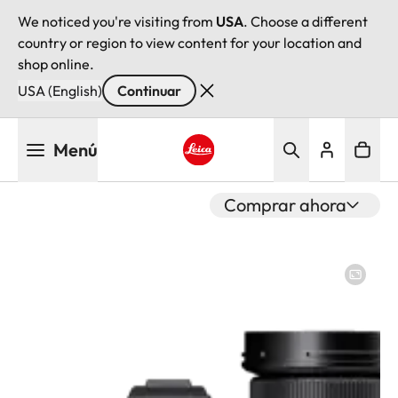
We noticed you're visiting from
USA
. Choose a different
country or region to view content for your location and
shop online.
USA (English)
Continuar
Pasar
Menú
al
contenido
Leica logo - Home
principal
Comprar ahora