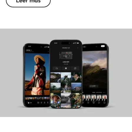
Leer más
generación y el autoenfoque rápido y preciso para
disparos continuos de hasta 30 imágenes por
segundo. Al grabar vídeos, la función de grabación
Open Gate en 6K garantiza la máxima flexibilidad
y un manejo intuitivo y ofrece una conectividad
perfecta para lograr un flujo de trabajo óptimo.
También cabe destacar la gran variedad de
interfaces y la bayoneta Leica L, que la convierten
en la herramienta perfecta para producciones
fotográficas y de vídeo exigentes. En combinación
con el objetivo zoom compacto, podrás disfrutar
de una solución para un amplio espectro de
distancias focales, ya sea para realizar retratos o
bien para la fotografía de reportajes y paisajes,
gracias a una gran luminosidad constante y un
diseño óptico excelente con elementos asféricos.