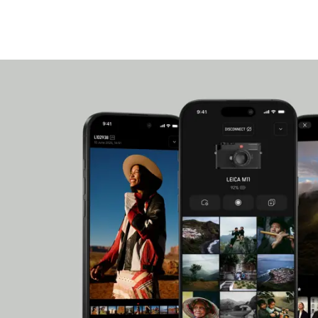
Enfin, la richesse des interfaces disponibles et 
adapté aux exigences de la photographie profes
Associé à l’objectif zoom compact, le SL3-S couv
portrait en passant par le paysage – tout en offr
optique remarquable, grâce à la présence d’élé