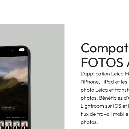
la monture L-Mount en font un outil parfaitement
sionnelle comme de la production vidéo.
re une plage focale polyvalente – du reportage au
ant une ouverture constante f/2.8 et une qualité
Compati
ments asphériques.
FOTOS 
L'application Leica F
l'iPhone, l'iPad et l
photo Leica et transf
photos. Bénéficiez d
Lightroom sur iOS et
flux de travail mobile
photos.