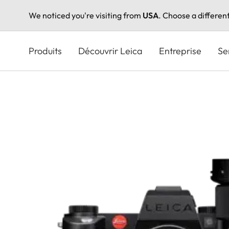
We noticed you're visiting from
USA
. Choose a differen
Aller
au
Produits
Découvrir Leica
Entreprise
Se
contenu
principal