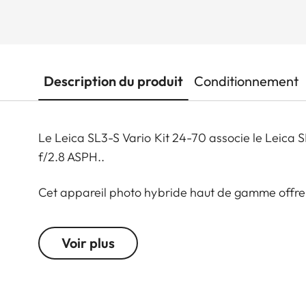
Description du produit
Conditionnement
Le Leica SL3-S Vario Kit 24-70 associe le Leica 
f/2.8 ASPH..
Cet appareil photo hybride haut de gamme offre
capteur plein format de 24 mégapixels, un proces
autofocus rapide et précis, permettant une prise
Voir plus
En vidéo, l’enregistrement en 6K open-gate garant
intuitive, une connectivité fluide et un flux de trav