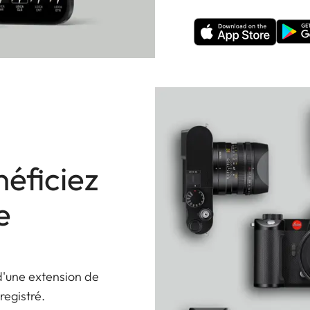
éficiez
e
d'une extension de
registré.