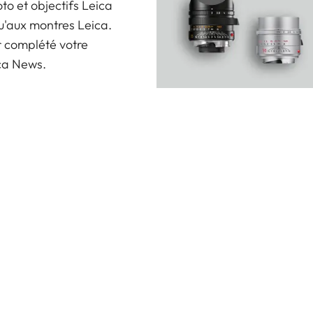
oto et objectifs Leica
u'aux montres Leica.
r complété votre
ica News.