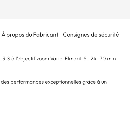
À propos du Fabricant
Consignes de sécurité
SL3-S à l’objectif zoom Vario-Elmarit-SL 24–70 mm
 des performances exceptionnelles grâce à un
seur ultra-rapide de dernière génération, ainsi qu’un
 de vue en rafale jusqu’à 30 images par seconde.
it une flexibilité maximale, avec une utilisation
ail optimisé.