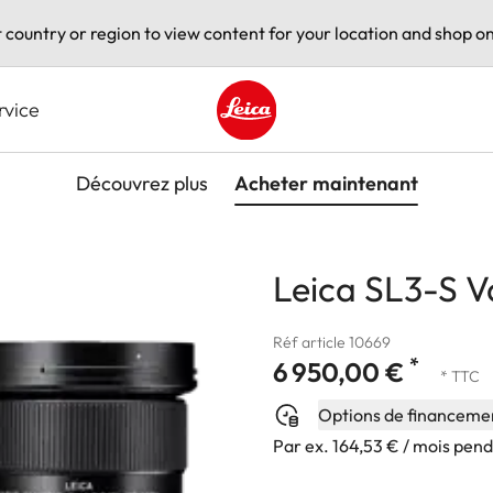
t country or region to view content for your location and shop on
rvice
Leica logo - Home
Découvrez plus
Acheter maintenant
Leica SL3-S V
Réf article 10669
*
6 950,00 €
* TTC
Options de financeme
Par ex. 164,53 € / mois pen