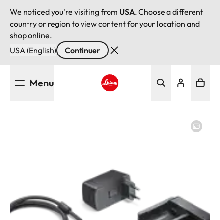
We noticed you're visiting from
USA
. Choose a different
country or region to view content for your location and
shop online.
USA (English)
Continuer
Aller
Menu
au
contenu
Leica logo - Home
principal