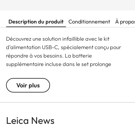
Description du produit
Conditionnement
À propo
Découvrez une solution infaillible avec le kit
d'alimentation USB-C, spécialement conçu pour
répondre à vos besoins. La batterie
supplémentaire incluse dans le set prolonge
l'autonomie de votre appareil photo, ce qui vous
permet de ne jamais manquer un moment.
Voir plus
Entrée : 110 -240 V 50 /60 Hz 0,70 A
Sortie : 5.0 V 3.0 A 15.0 W / 9.0 V 3.0 A 27.0 W
Leica News