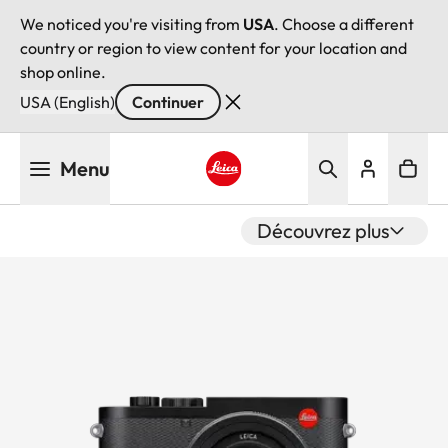
We noticed you're visiting from
USA
. Choose a different
country or region to view content for your location and
shop online.
USA (English)
Continuer
Aller
Menu
au
contenu
Leica logo - Home
principal
Découvrez plus