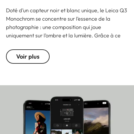
Doté d’un capteur noir et blanc unique, le Leica Q3
Monochrom se concentre sur l’essence de la
photographie : une composition qui joue
uniquement sur l’ombre et la lumière. Grâce à ce
dispositif sobre, l’objectif lumineux Summilux
1:1,7/28 ASPH., le viseur OLED de 5,76 mégapixels
Voir plus
et l’écran tactile inclinable livrent une vue dégagée
sur le sujet. Le capteur monochrome de
60 mégapixels doté de la technologie triple
résolution (60, 36, 18 MP) génère des photos et des
vidéos d’excellente qualité, même pour des valeurs
ISO élevées. Le design allie le style moderne
propre à la gamme Q et l’esthétique minimaliste
des monochromes. Fabriqué en Allemagne à partir
de matériaux haut de gamme, le Q3 Monochrom