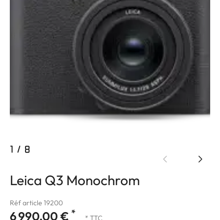
1
/
8
Leica Q3 Monochrom
Réf article 19200
*
6 990,00 €
* TTC