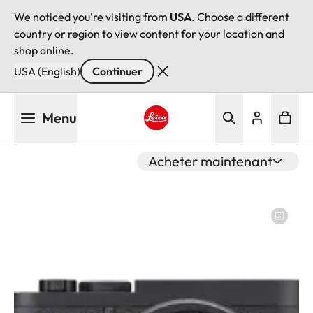
We noticed you're visiting from
USA
. Choose a different
country or region to view content for your location and
shop online.
USA (English)
Continuer
Aller
Menu
au
contenu
Leica logo - Home
principal
Acheter maintenant