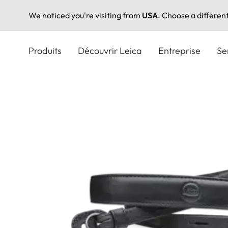
We noticed you're visiting from
USA
. Choose a differen
Aller
au
Produits
Découvrir Leica
Entreprise
Se
contenu
principal