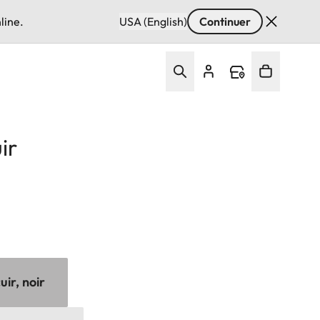
line.
USA (English)
Continuer
ir
uir, noir