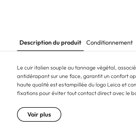
Description du produit
Conditionnement
Le cuir italien souple au tannage végétal, associ
antidérapant sur une face, garantit un confort o
haute qualité est estampillée du logo Leica et c
fixations pour éviter tout contact direct avec le 
protection, la courroie est disponible en noir, cog
modèles d'appareils photo dotés d'œillets de fix
Voir plus
tous les modèles Leica M.