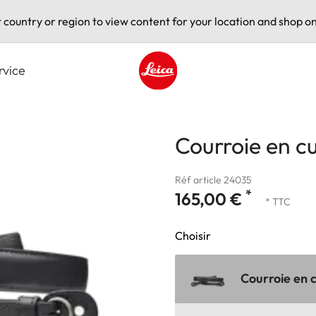
t country or region to view content for your location and shop on
rvice
Leica logo - Home
Courroie en cu
Réf article 24035
*
165,00 €
* TTC
Choisir
Courroie en c