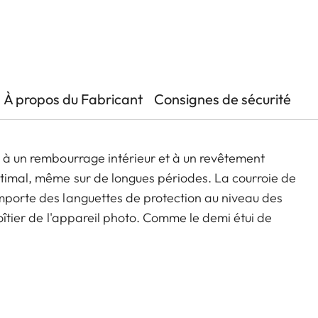
À propos du Fabricant
Consignes de sécurité
é à un rembourrage intérieur et à un revêtement
ptimal, même sur de longues périodes. La courroie de
omporte des languettes de protection au niveau des
boîtier de l'appareil photo. Comme le demi étui de
nac et vert olive. Cette courroie convient à tous les
ation, notamment les Leica D-Lux 7, CL, Q2, Q3 et