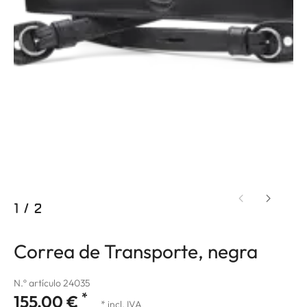
1
/
2
Correa de Transporte, negra
N.º artículo 24035
*
155,00 €
* incl. IVA