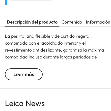
Descripción del producto
Contenido
Información 
La piel italiana flexible y de curtido vegetal,
combinada con el acolchado interior y el
revestimiento antideslizante, garantiza la máxima
comodidad incluso durante largos periodos de
tiempo. La correa de transporte de alta calidad
está grabada con el logotipo de Leica y cuenta
Leer más
con lengüetas protectoras en los puntos de
sujeción para evitar el contacto directo con el
cuerpo de la cámara. Al igual que el protector, la
correa está disponible en negro, coñac y verde
Leica News
oliva. La correa de transporte es apta para todos