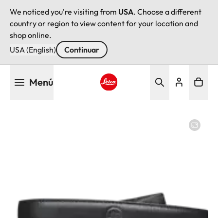
We noticed you're visiting from
USA
. Choose a different
country or region to view content for your location and
shop online.
USA (English)
Continuar
Pasar
Menú
al
contenido
Leica logo - Home
principal