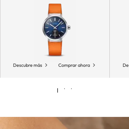
Descubre más
Comprar ahora
De