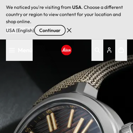
We noticed you're visiting from
USA
. Choose a different
country or region to view content for your location and
shop online.
USA (English)
Continuar
Pasar
Menú
al
contenido
Leica logo - Home
principal