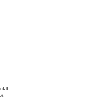
t. Il
us