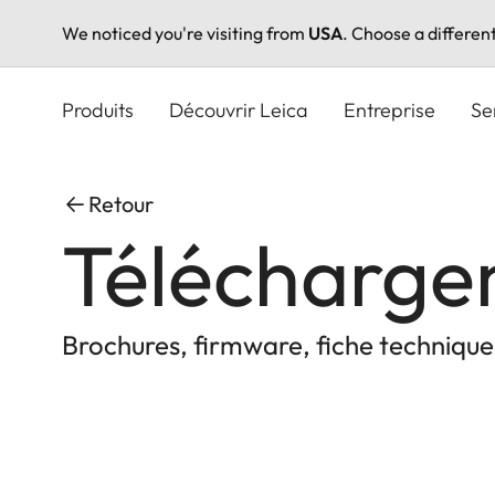
We noticed you're visiting from
USA
. Choose a differen
Aller
au
Produits
Découvrir Leica
Entreprise
Se
contenu
principal
Retour
Télécharge
Brochures, firmware, fiche technique