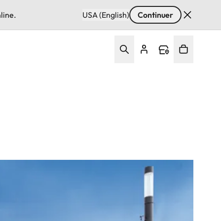
line.
USA (English)
Continuer