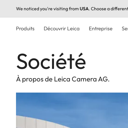
We noticed you're visiting from
USA
. Choose a differen
Aller
au
Produits
Découvrir Leica
Entreprise
Se
contenu
principal
Société
À propos de Leica Camera AG.