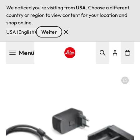
We noticed you're visiting from
USA
. Choose a different
country or region to view content for your location and
shop online.
USA (English)
Weiter
Direkt
Menü
zum
Inhalt
Leica logo - Home