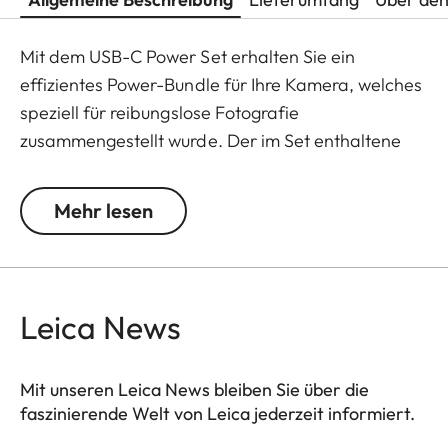
Mit dem USB-C Power Set erhalten Sie ein
effizientes Power-Bundle für Ihre Kamera, welches
speziell für reibungslose Fotografie
zusammengestellt wurde. Der im Set enthaltene
Zusatzakku verlängert die Betriebsdauer Ihrer
Kamera, sodass Ihnen keine besonderen Momente
Mehr lesen
entgehen.
Input: 110 -240 V AC 50 /60 Hz 0.70 A
Output: 5.0 V DC 3.0 A 15.0 W / 9.0 V DC 3.0 A
Leica News
27.0 W
Mit unseren Leica News bleiben Sie über die
faszinierende Welt von Leica jederzeit informiert.