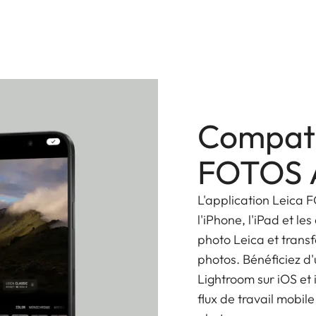
l efficace.
monture L-Mount font du SL3-S un outil idéal pour les
 constante f/2.8, ce kit vous prépare à affronter
Compati
-angle immersif aux prises de vue téléobjectives
FOTOS 
L'application Leica F
l'iPhone, l'iPad et l
photo Leica et transf
photos. Bénéficiez d
Lightroom sur iOS et
flux de travail mobile