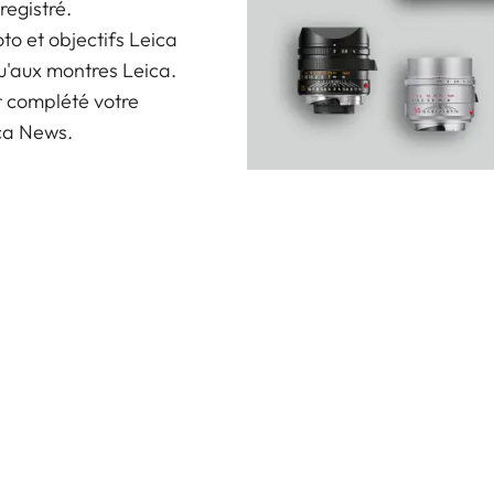
registré.
oto et objectifs Leica
u'aux montres Leica.
r complété votre
ica News.