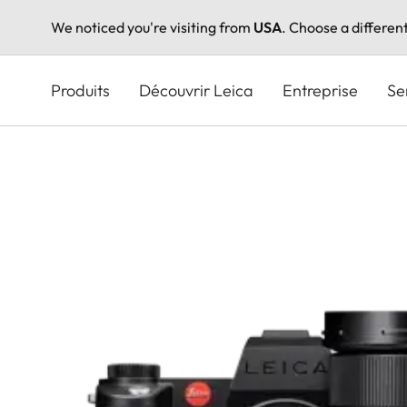
We noticed you're visiting from
USA
. Choose a differen
Aller
au
Produits
Découvrir Leica
Entreprise
Se
contenu
principal