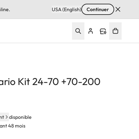
line.
USA (English)
Continuer
ario Kit 24-70 +70-200
nt
disponible
dant 48 mois