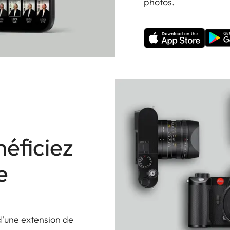
photos.
éficiez
e
d'une extension de