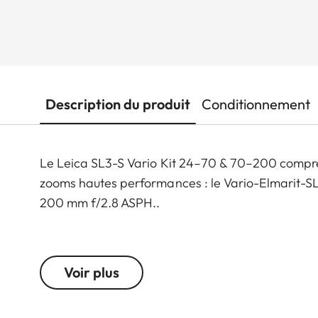
Description du produit
Conditionnement
Le Leica SL3-S Vario Kit 24–70 & 70–200 compren
zooms hautes performances : le Vario-Elmarit-S
200 mm f/2.8 ASPH..
Ce système hybride haut de gamme offre des résu
de 24 mégapixels, un processeur ultrarapide de d
Voir plus
permettant des prises de vue en rafale jusqu’à 
En vidéo, l’enregistrement 6K open-gate garantit un