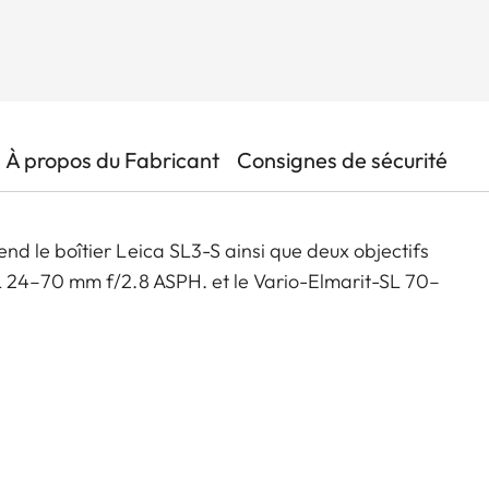
À propos du Fabricant
Consignes de sécurité
d le boîtier Leica SL3-S ainsi que deux objectifs
L 24–70 mm f/2.8 ASPH. et le Vario-Elmarit-SL 70–
ltats exceptionnels, grâce à un capteur plein format
ernière génération et un autofocus rapide et précis,
30 images par seconde.
e flexibilité optimale, tandis que l’interface intuitive