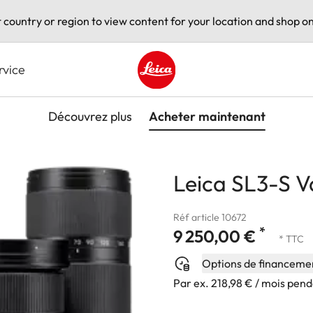
t country or region to view content for your location and shop on
rvice
Leica logo - Home
Découvrez plus
Acheter maintenant
Leica SL3-S V
Réf article 10672
*
9 250,00 €
* TTC
Options de financeme
Par ex. 218,98 € / mois pen