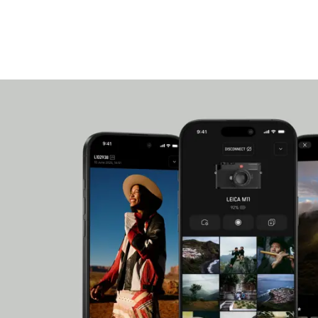
et la connectivité fluide assurent un flux de travai
Enfin, la richesse des interfaces intégrées et la 
photographes et vidéastes exigeants.
Associé à ces deux objectifs lumineux à ouverture
toutes les situations photographiques – du grand
spectaculaires.