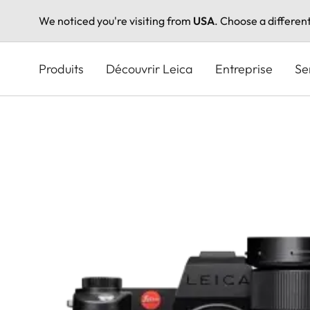
We noticed you're visiting from
USA
. Choose a differen
Aller
au
Produits
Découvrir Leica
Entreprise
Se
contenu
principal