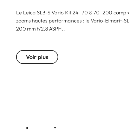
Le Leica SL3-S Vario Kit 24–70 & 70–200 compren
zooms hautes performances : le Vario-Elmarit-S
200 mm f/2.8 ASPH..
Ce système hybride haut de gamme offre des résu
de 24 mégapixels, un processeur ultrarapide de d
Voir plus
permettant des prises de vue en rafale jusqu’à 
En vidéo, l’enregistrement 6K open-gate garantit un
et la connectivité fluide assurent un flux de travai
Enfin, la richesse des interfaces intégrées et la 
photographes et vidéastes exigeants.
Associé à ces deux objectifs lumineux à ouverture
toutes les situations photographiques – du grand