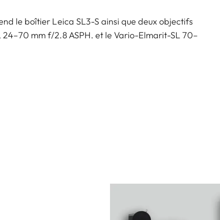
d le boîtier Leica SL3-S ainsi que deux objectifs
L 24–70 mm f/2.8 ASPH. et le Vario-Elmarit-SL 70–
ltats exceptionnels, grâce à un capteur plein format
ernière génération et un autofocus rapide et précis,
30 images par seconde.
e flexibilité optimale, tandis que l’interface intuitive
l efficace.
monture L-Mount font du SL3-S un outil idéal pour les
 constante f/2.8, ce kit vous prépare à affronter
-angle immersif aux prises de vue téléobjectives