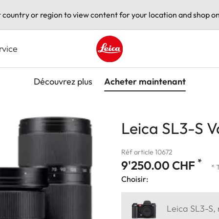
t country or region to view content for your location and shop on
rvice
Leica logo - Home
Découvrez plus
Acheter maintenant
Leica SL3-S V
Réf article 10672
*
9'250.00 CHF
* 
Choisir:
Leica SL3-S, 