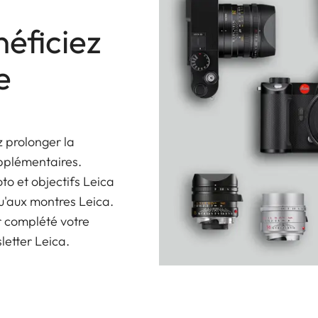
éficiez
e
 prolonger la
upplémentaires.
oto et objectifs Leica
u'aux montres Leica.
r complété votre
sletter Leica.