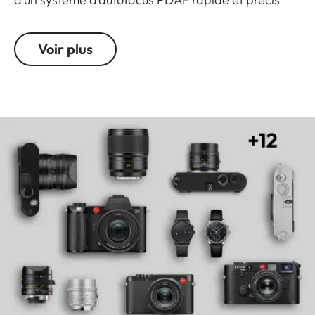
pour les prises de vue en rafale jusqu’à 30 images
par seconde, ainsi que d’un processeur haute
Voir plus
performance de dernière génération.
Pour la photographie comme pour la production de
vidéos, le SL3-S offre une flexibilité créative
maximale grâce à l’enregistrement Open Gate 3:2,
à un guidage intuitif de l’utilisateur, à la baïonnette
L et à de nombreuses interfaces. Cet objectif zoom
compact se distingue par son ouverture constante
de 1:2,8, son excellente construction optique
intégrant des éléments asphériques et son poids
plume de seulement 572 g. Il est particulièrement
adapté à la photographie de paysages, de voyage
et de portraits. Grâce à une connectivité moderne,
le kit s’intègre parfaitement dans des flux de