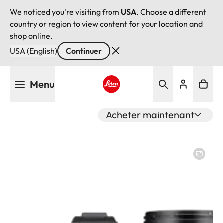
We noticed you're visiting from
USA
. Choose a different
country or region to view content for your location and
shop online.
USA (English)
Continuer
Aller
Menu
au
contenu
Leica logo - Home
principal
Acheter maintenant