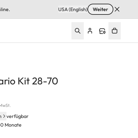
line.
USA (English)
Weiter
ario Kit 28-70
 MwSt.
n
verfügbar
 60 Monate