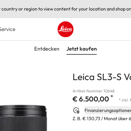
t country or region to view content for your location and shop on
Service
Leica logo - Home
Entdecken
Jetzt kaufen
Leica SL3-S V
Artikel-Nummer 10648
*
€ 6.500,00
* inkl.
Finanzierungsoptione
Z. B. € 130,73 / Monat über