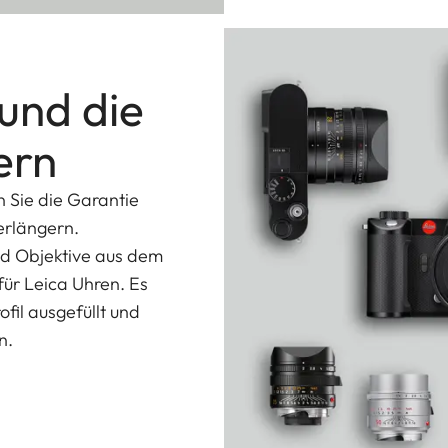
 und die
ern
n Sie die Garantie
erlängern.
nd Objektive aus dem
ür Leica Uhren. Es
fil ausgefüllt und
en.