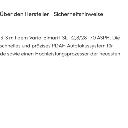
Über den Hersteller
Sicherheitshinweise
SL3-S mit dem Vario-Elmarit-SL 1:2,8/28–70 ASPH. Die
 schnelles und präzises PDAF-Autofokussystem für
nde sowie einen Hochleistungsprozessor der neuesten
it 3:2 Open Gate Recording, einer intuitiven
ichen Schnittstellen maximale kreative Flexibilität.
ngiger Lichtstärke von 1:2,8, einer exzellenten
ten und einem Gewicht von nur 572 Gramm. Es eignet
fotografie. Dank moderner Konnektivität lässt sich
rieren und liefert beeindruckende Ergebnisse in jeder