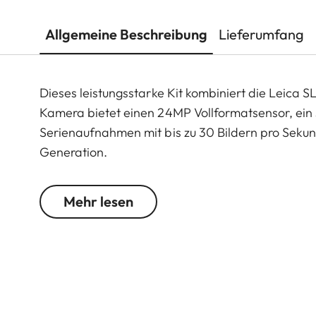
Allgemeine Beschreibung
Lieferumfang
Dieses leistungsstarke Kit kombiniert die Leica 
Kamera bietet einen 24MP Vollformatsensor, ein
Serienaufnahmen mit bis zu 30 Bildern pro Seku
Generation.
Für Foto- und Videoproduktion liefert die SL3-S m
Mehr lesen
Benutzerführung, dem L-Mount Bajonett und zahlre
Das kompakte Zoomobjektiv überzeugt mit durchgä
optischen Konstruktion mit asphärischen Elemen
sich perfekt für Landschafts-, Reise- und Porträt
das Kit nahtlos in professionelle Workflows integ
Aufnahmesituation.