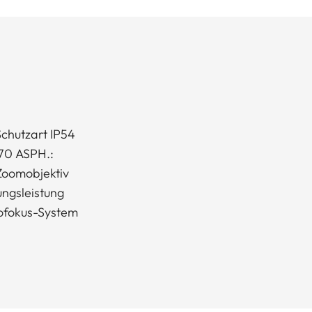
chutzart IP54
-70 ASPH.:
Zoomobjektiv
ngsleistung
tofokus-System