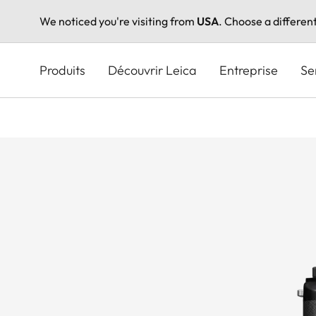
We noticed you're visiting from
USA
. Choose a differen
Aller
au
Produits
Découvrir Leica
Entreprise
Se
contenu
principal