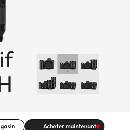
if
PH
agasin
Acheter maintenant