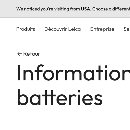
We noticed you're visiting from
USA
. Choose a differen
Aller
au
Produits
Découvrir Leica
Entreprise
Se
contenu
principal
Retour
Informations
batteries