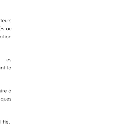
teurs
és ou
ation
. Les
nt la
ire à
sques
ifié.