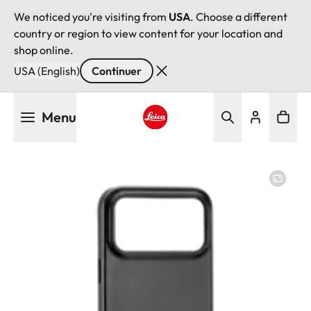
We noticed you're visiting from
USA
. Choose a different
country or region to view content for your location and
shop online.
USA (English)
Continuer
Aller
Menu
au
contenu
Leica logo - Home
principal