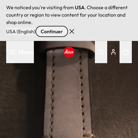
We noticed you're visiting from
USA
. Choose a different
country or region to view content for your location and
shop online.
USA (English)
Continuer
Aller
Menu
au
contenu
Leica logo - Home
principal