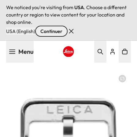
We noticed you're visiting from
USA
. Choose a different
country or region to view content for your location and
shop online.
USA (English)
Continuer
Aller
Menu
au
contenu
Leica logo - Home
principal