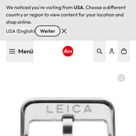
We noticed you're visiting from
USA
. Choose a different
country or region to view content for your location and
shop online.
USA (English)
Weiter
Direkt
Menü
zum
Inhalt
Leica logo - Home