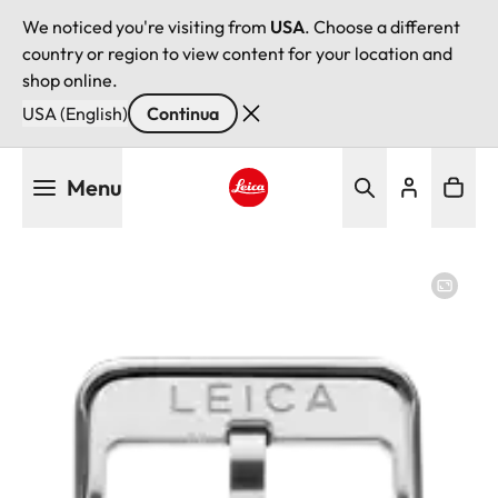
We noticed you're visiting from
USA
. Choose a different
country or region to view content for your location and
shop online.
USA (English)
Continua
Salta
Menu
al
contenuto
Leica logo - Home
principale