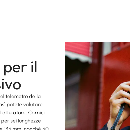
per il
ivo
el telemetro della
osì potete valutare
'otturatore. Cornici
 per sei lunghezze
5 e 135 mm, nonché 50