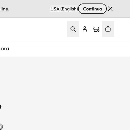
line.
USA (English)
Continua
 ora