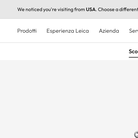
We noticed you're visiting from
USA
. Choose a differen
Salta
al
Prodotti
Esperienza Leica
Azienda
Ser
contenuto
principale
Sco