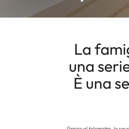
La famig
una seri
È una se
Grazie al telemetro, lo sgu