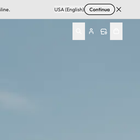
line.
USA (English)
Continua