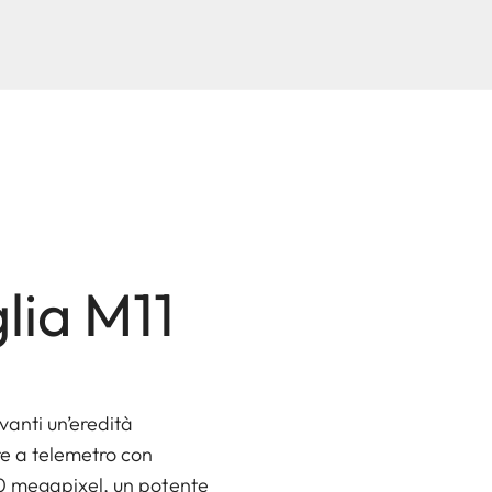
glia M11
vanti un’eredità
re a telemetro con
60 megapixel, un potente