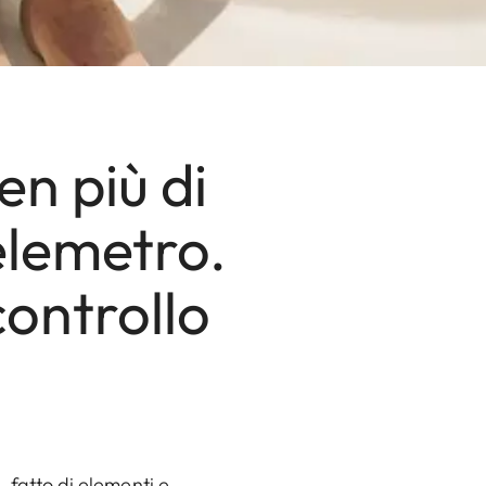
en più di
elemetro.
controllo
 fatto di elementi e