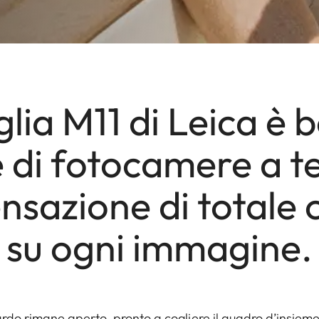
lia M11 di Leica è b
e di fotocamere a t
nsazione di totale 
su ogni immagine.
ardo rimane aperto, pronto a cogliere il quadro d’insieme,