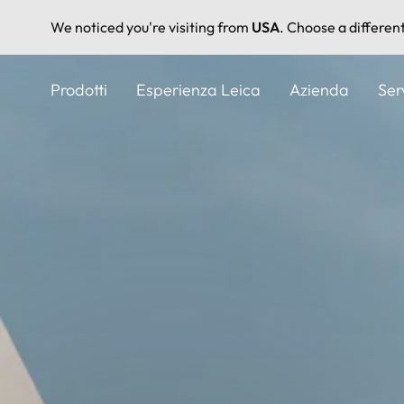
We noticed you're visiting from
USA
. Choose a differen
Salta
al
Prodotti
Esperienza Leica
Azienda
Ser
contenuto
principale