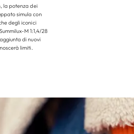
h, la potenza dei
luppato simula con
he degli iconici
il Summilux-M 1:1,4/28
 aggiunta di nuovi
noscerà limiti.