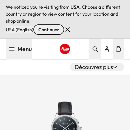
We noticed you're visiting from
USA
. Choose a different
country or region to view content for your location and
shop online.
USA (English)
Continuer
Aller
Menu
au
contenu
Leica logo - Home
principal
Découvrez plus