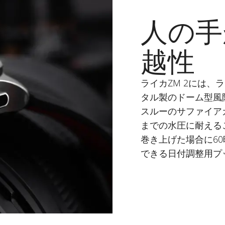
人の手
越性
ライカZM 2には
タル製のドーム型風
スルーのサファイアガ
までの水圧に耐える
巻き上げた場合に6
できる日付調整用プ