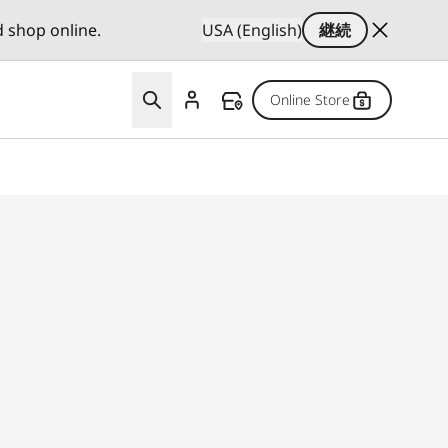
d shop online.
USA (English)
継続
Online Store