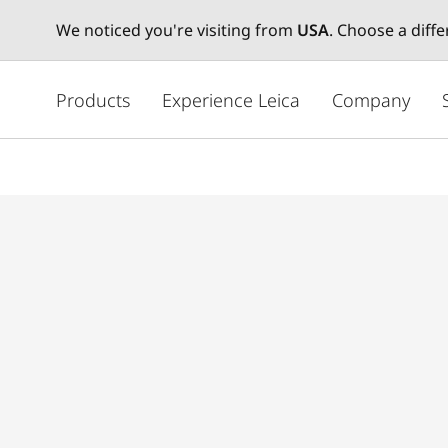
We noticed you're visiting from
USA
. Choose a diff
メ
イ
Products
Experience Leica
Company
ン
コ
ン
テ
ン
ツ
に
移
動