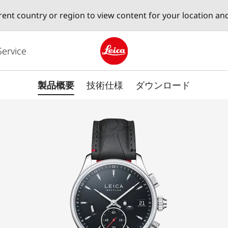
erent country or region to view content for your location an
Service
Leica logo - Home
製品概要
技術仕様
ダウンロード