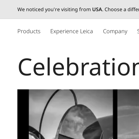
We noticed you're visiting from
USA
. Choose a diff
メ
イ
Products
Experience Leica
Company
ン
コ
ン
Celebratio
テ
ン
ツ
に
移
動