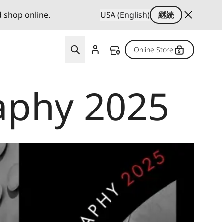
d shop online.
USA (English)
継続
Online Store
aphy 2025