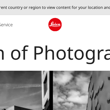
erent country or region to view content for your location an
Service
Leica logo - Home
n of Photogr