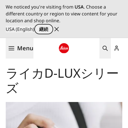
We noticed you're visiting from
USA
. Choose a
different country or region to view content for your
location and shop online.
USA (English)
継続
メ
Menu
イ
ン
Leica logo - Home
コ
ライカD-LUXシリー
ン
テ
ズ
ン
ツ
に
移
動